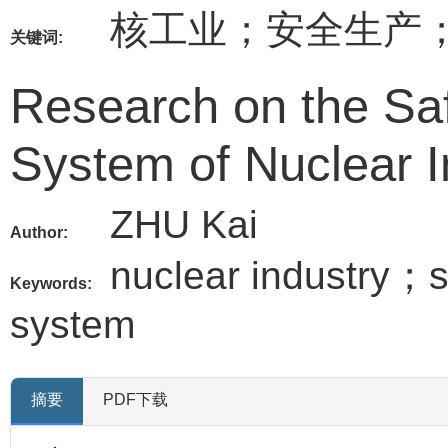
核工业；安全生产
关键词:
Research on the Sa
System of Nuclear I
ZHU Kai
Author:
nuclear industry；
Keywords:
system
摘要
PDF下载