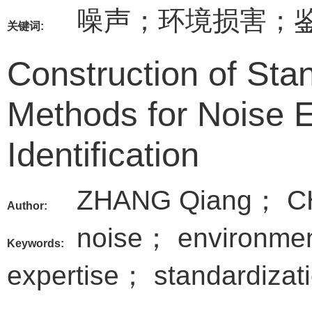
噪声；环境损害；
关键词:
Construction of Sta
Methods for Noise 
Identification
ZHANG Qiang； CH
Author:
noise； environmen
Keywords:
expertise； standardizat