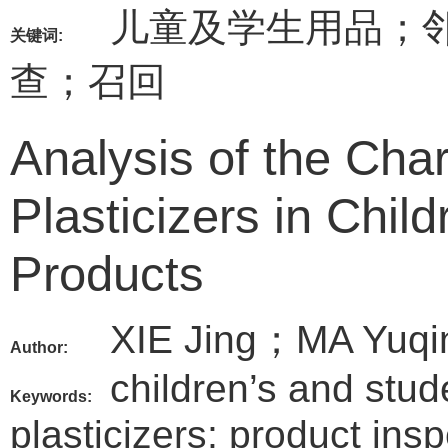
儿童及学生用品；
关键词:
查；召回
Analysis of the Char
Plasticizers in Chil
Products
XIE Jing；MA Yuq
Author:
children’s and stud
Keywords:
plasticizers; product insp