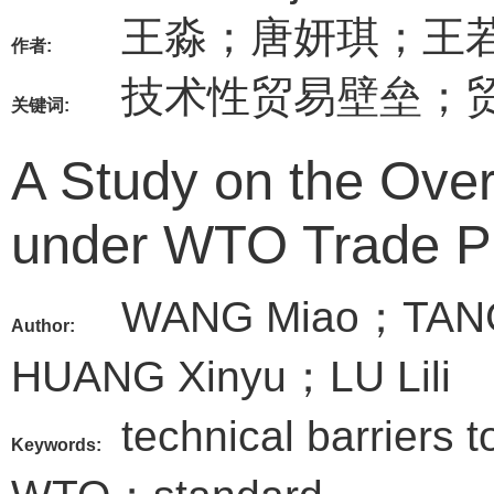
王淼；唐妍琪；王
作者:
技术性贸易壁垒；
关键词:
A Study on the Over
under WTO Trade Po
WANG Miao；TAN
Author:
HUANG Xinyu；LU Lili
technical barriers 
Keywords: