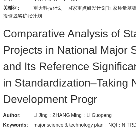
关键词:
重大科技计划；国家重点研发计划“国家质量基
投资战略扩张计划
Comparative Analysis of St
Projects in National Major 
and Its Reference Significa
in Standardization–Taking
Development Progr
Author:
LI Jing；ZHANG Ming；LI Guopeng
Keywords:
major science & technology plan；NQI；NI