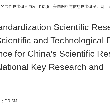
础的共性技术研究与应用”专项；美国网络与信息技术研发计划；
andardization Scientific Res
Scientific and Technological 
nce for China’s Scientific R
 National Key Research and
TRD；PRISM