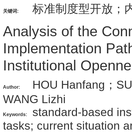
标准制度型开放；
关键词:
Analysis of the Con
Implementation Pat
Institutional Openn
HOU Hanfang；SU
Author:
WANG Lizhi
standard-based inst
Keywords:
tasks; current situation