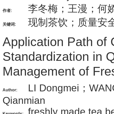
李冬梅；王漫；何
作者:
现制茶饮；质量安
关键词:
Application Path o
Standardization in Q
Management of Fre
LI Dongmei；WA
Author:
Qianmian
freshly made tea be
Keywords: