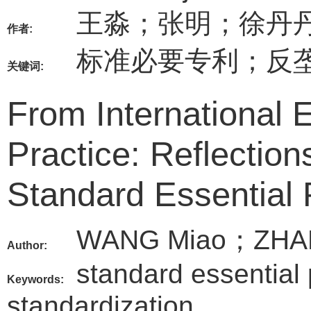
王淼；张明；徐丹
作者:
标准必要专利；反
关键词:
From International 
Practice: Reflectio
Standard Essential 
WANG Miao；ZHA
Author:
standard essential 
Keywords:
standardization