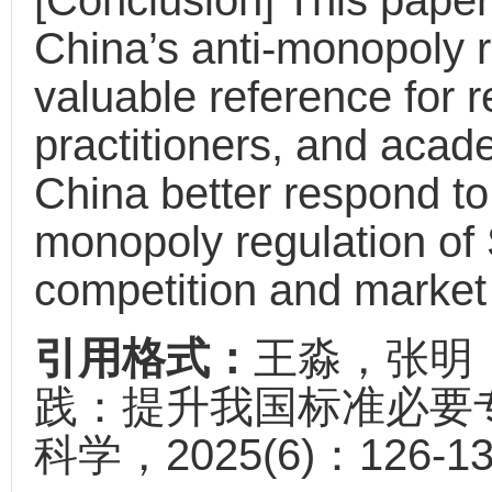
[Conclusion] This paper
China’s anti-monopoly r
valuable reference for r
practitioners, and acade
China better respond to 
monopoly regulation of
competition and marke
引用格式：
王淼，张明
践：提升我国标准必要专
科学，2025(6)：126-13