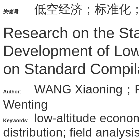
低空经济；标准化
关键词:
Research on the Sta
Development of Low
on Standard Compil
WANG Xiaoning；
Author:
Wenting
low-altitude econom
Keywords:
distribution; field analysi