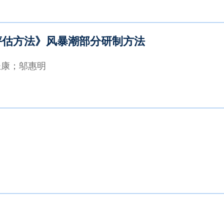
检验评估方法》风暴潮部分研制方法
圣康；邬惠明