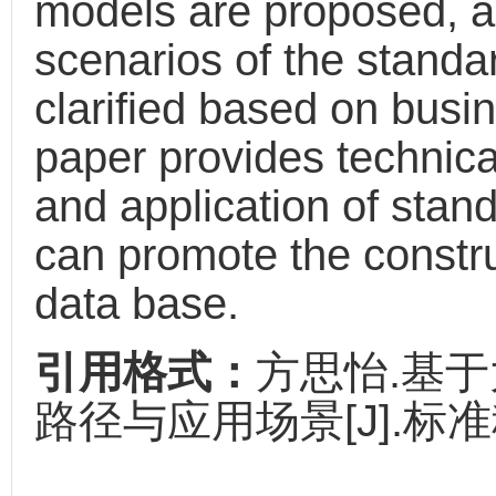
models are proposed, an
scenarios of the standa
clarified based on busi
paper provides technica
and application of stan
can promote the constru
data base.
引用格式：
方思怡.基
路径与应用场景[J].标准科学,