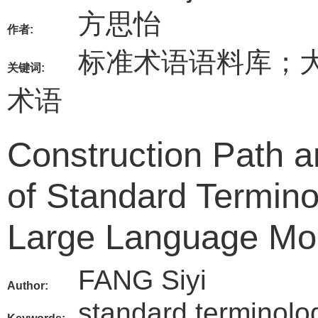
方思怡
作者:
标准术语语料库；
关键词:
术语
Construction Path a
of Standard Termin
Large Language Mo
FANG Siyi
Author:
standard terminolo