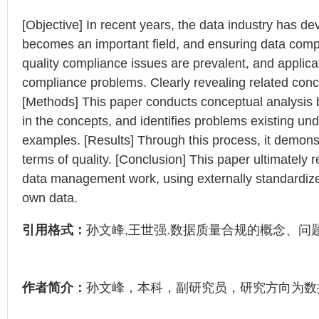
[Objective] In recent years, the data industry has de
becomes an important field, and ensuring data compl
quality compliance issues are prevalent, and applicat
compliance problems. Clearly revealing related conce
[Methods] This paper conducts conceptual analysis by
in the concepts, and identifies problems existing un
examples. [Results] Through this process, it demons
terms of quality. [Conclusion] This paper ultimately
data management work, using externally standardized
own data.
引用格式：
孙文峰,王世强.数据质量合规的概念、问题及对策[
作者简介：
孙文峰，本科，副研究员，研究方向为数