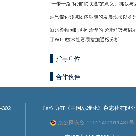
“一带一路”标准“软联通”的意义、挑战与
油气储运领域团体标准的发展现状以及
新污染物国际协同治理的演进趋势与启
于WTO技术性贸易措施通报分析
指导单位
合作伙伴
302
版权所有
《中国标准化》杂志社有限公
京公网安备 11011402011481号