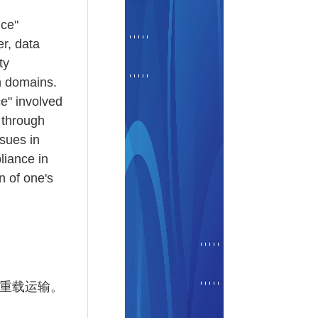
nce"
r, data
ty
on domains.
e" involved
 through
sues in
liance in
n of one's
重载运输。