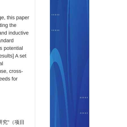
ge, this paper
ting the
and inductive
tandard
s potential
sults] A set
al
se, cross-
eeds for
研究”（项目