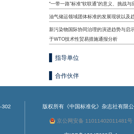
“一带一路”标准“软联通”的意义、挑战与
油气储运领域团体标准的发展现状以及
新污染物国际协同治理的演进趋势与启
于WTO技术性贸易措施通报分析
指导单位
合作伙伴
302
版权所有
《中国标准化》杂志社有限公
京公网安备 11011402011481号