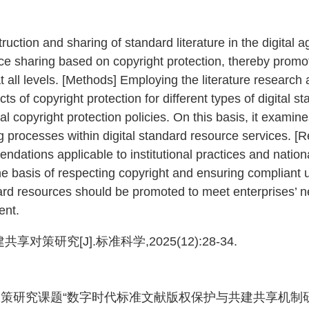
ruction and sharing of standard literature in the digital a
urce sharing based on copyright protection, thereby promo
t all levels. [Methods] Employing the literature research 
of copyright protection for different types of digital s
copyright protection policies. On this basis, it examine
g processes within digital standard resource services. [Re
dations applicable to institutional practices and nation
 basis of respecting copyright and ensuring compliant u
dard resources should be promoted to meet enterprises’ n
ent.
研究[J].标准科学,2025(12):28-34.
政策研究课题“数字时代标准文献版权保护与共建共享机制