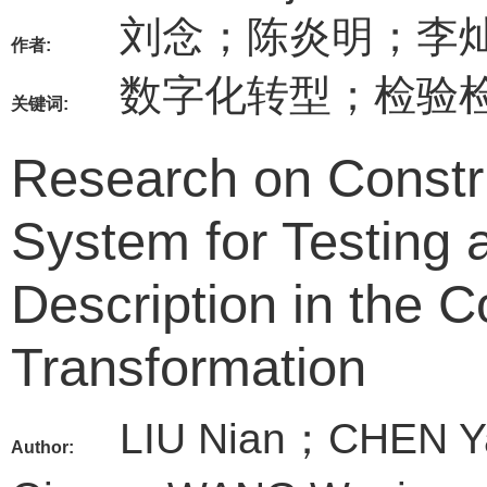
刘念；陈炎明；李
作者:
数字化转型；检验
关键词:
Research on Constru
System for Testing 
Description in the Co
Transformation
LIU Nian；CHEN 
Author: