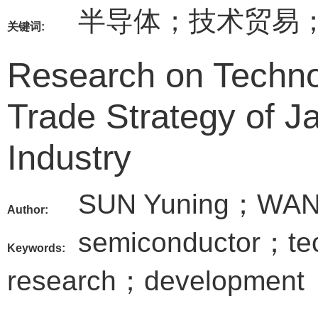
半导体；技术贸易
关键词:
Research on Technol
Trade Strategy of 
Industry
SUN Yuning；WAN
Author:
semiconductor；tec
Keywords:
research；development