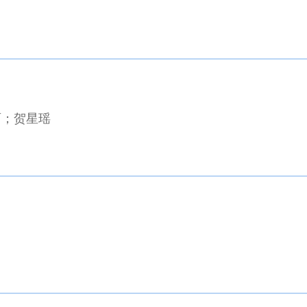
雨；贺星瑶