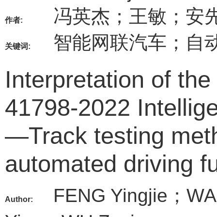
冯英杰；王敏；安
作者:
智能网联汽车；自
关键词:
Interpretation of th
41798-2022 Intellig
—Track testing met
automated driving f
FENG Yingjie；WA
Author: