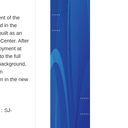
nt of the
d in the
uilt as an
Center. After
loyment at
o the full
 background,
on
n in the new
SJ-