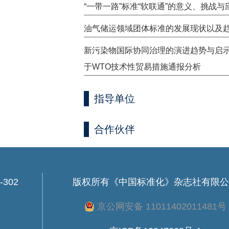
“一带一路”标准“软联通”的意义、挑战与
油气储运领域团体标准的发展现状以及
新污染物国际协同治理的演进趋势与启
于WTO技术性贸易措施通报分析
指导单位
合作伙伴
302
版权所有
《中国标准化》杂志社有限公
京公网安备 11011402011481号